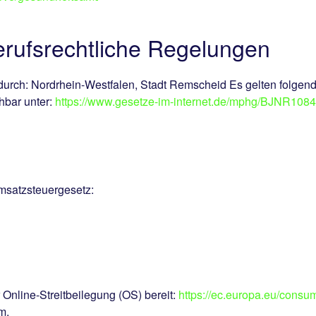
rufsrechtliche Regelungen
urch: Nordrhein-Westfalen, Stadt Remscheid Es gelten folgen
bar unter:
https://www.gesetze-im-internet.de/mphg/BJNR108
msatzsteuergesetz:
 Online-Streitbeilegung (OS) bereit:
https://ec.europa.eu/consum
m.