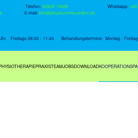
 Uedem Telefon:
02825 / 6569
Whatsapp:
+49
e
E-mail:
info@physiocenteruedem.de
5 Uhr. Freitags 08:00 - 11:45 Behandlungstermine: Montag - Freitag
PHYSIOTHERAPIE
PRAXIS
TEAM
JOBS
DOWNLOAD
KOOPERATIONSP
G