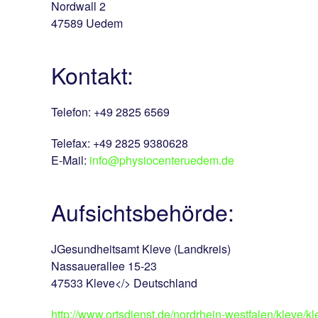
Nordwall 2
47589 Uedem
Kontakt:
Telefon: +49 2825 6569
Telefax: +49 2825 9380628
E-Mail:
info@physiocenteruedem.de
Aufsichtsbehörde:
JGesundheitsamt Kleve (Landkreis)
Nassauerallee 15-23
47533 Kleve</> Deutschland
http://www.ortsdienst.de/nordrhein-westfalen/kleve/k