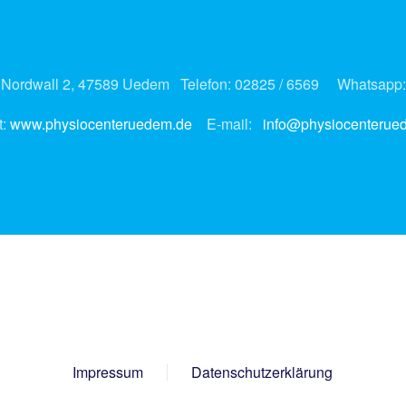
 Nordwall 2, 47589 Uedem Telefon: 02825 / 6569 Whatsapp: 
t:
www.physiocenteruedem.de
E-mail:
info@physiocenterue
Impressum
Datenschutzerklärung